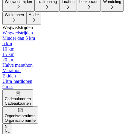
Wegwedstrijden
Trailrunning
Triatlon
Leuke race
Wandeling
Wielrennen
Ander
Wegwedstrijden
Wegwedstrijden
Minder dan 5 km
5 km
10 km
15 km
20 km
Halve marathon
Marathon
Ekiden
Ultra-hardlopen
Cross
Cadeaukaarten
Cadeaukaarten
Organisatorruimte
Organisatorruimte
NL
NL