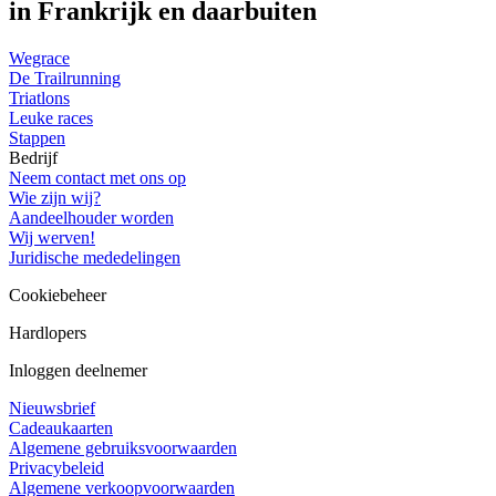
in Frankrijk en daarbuiten
Wegrace
De Trailrunning
Triatlons
Leuke races
Stappen
Bedrijf
Neem contact met ons op
Wie zijn wij?
Aandeelhouder worden
Wij werven!
Juridische mededelingen
Cookiebeheer
Hardlopers
Inloggen deelnemer
Nieuwsbrief
Cadeaukaarten
Algemene gebruiksvoorwaarden
Privacybeleid
Algemene verkoopvoorwaarden