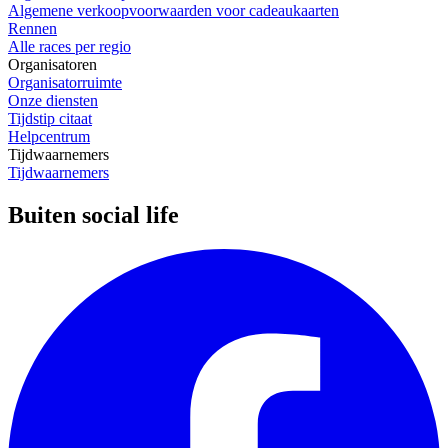
Algemene verkoopvoorwaarden voor cadeaukaarten
Rennen
Alle races per regio
Organisatoren
Organisatorruimte
Onze diensten
Tijdstip citaat
Helpcentrum
Tijdwaarnemers
Tijdwaarnemers
Buiten social life