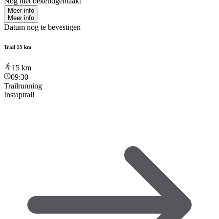
Nog niet bekendgemaakt
Meer info
Meer info
Datum nog te bevestigen
Trail 15 km
15
km
09:30
Trailrunning
Instaptrail