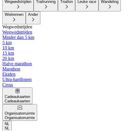
Wegwedstrijden
Trailrunning
Triatlon
Leuke race
Wandeling
Wielrennen
Ander
Wegwedstrijden
Wegwedstrijden
Minder dan 5 km
5 km
10 km
15 km
20 km
Halve marathon
Marathon
Ekiden
Ultra-hardlopen
Cross
Cadeaukaarten
Cadeaukaarten
Organisatorruimte
Organisatorruimte
NL
NL