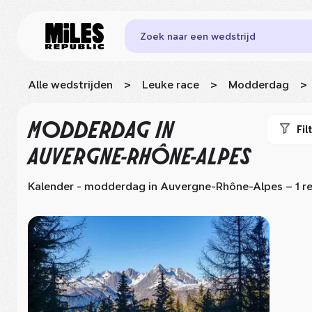
Zoek naar een wedstrijd
Alle wedstrijden
>
Leuke race
>
Modderdag
>
MODDERDAG
IN
Fil
AUVERGNE-RHÔNE-ALPES
Kalender - modderdag
in Auvergne-Rhône-Alpes
– 1 r