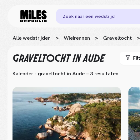
Zoek naar een wedstrijd
Alle wedstrijden
>
Wielrennen
>
Graveltocht
>
GRAVELTOCHT
IN AUDE
Fil
Kalender - graveltocht
in Aude
– 3 resultaten