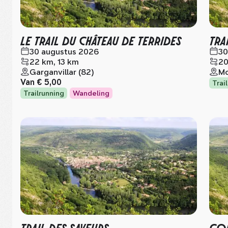
LE TRAIL DU CHÂTEAU DE TERRIDES
TRA
30 augustus 2026
30
22 km, 13 km
20
Garganvillar (82)
Mo
Van
€ 5,00
Trai
Trailrunning
Wandeling
TRAIL DES SAVEURS
COU