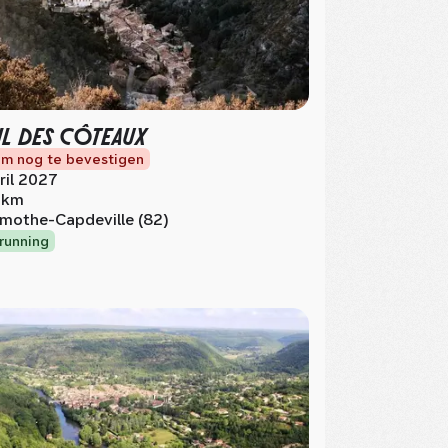
IL DES CÔTEAUX
m nog te bevestigen
ril 2027
 km
mothe-Capdeville (82)
lrunning