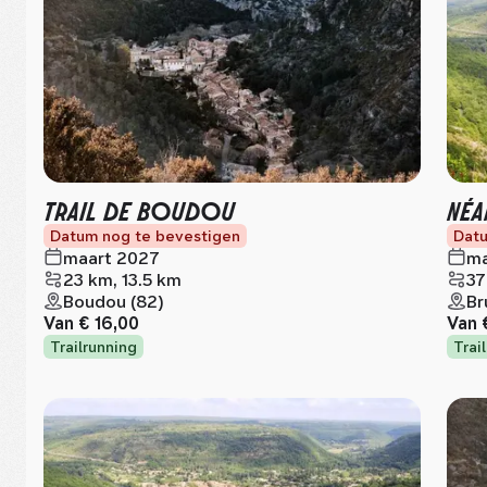
TRAIL DE BOUDOU
NÉA
Datum nog te bevestigen
Datu
maart 2027
ma
23 km, 13.5 km
37
Boudou (82)
Br
Van
€ 16,00
Van
Trailrunning
Trai