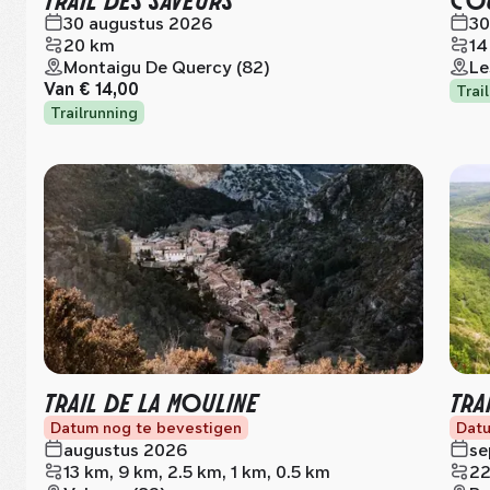
30 augustus 2026
30
20 km
14
Montaigu De Quercy (82)
Le
Van
€ 14,00
Trai
Trailrunning
TRAIL DE LA MOULINE
TRA
Datum nog te bevestigen
Datu
augustus 2026
se
13 km, 9 km, 2.5 km, 1 km, 0.5 km
22