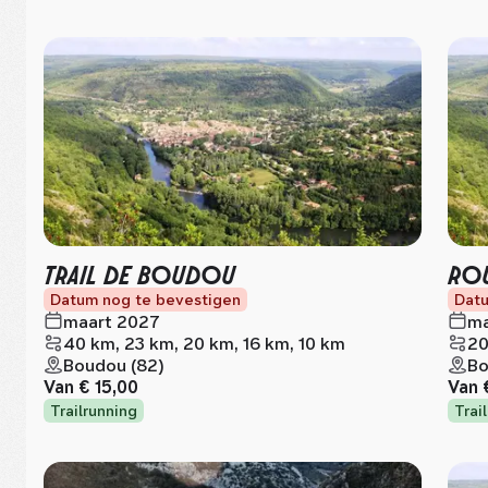
TRAIL DE BOUDOU
ROU
Datum nog te bevestigen
Datu
maart 2027
ma
40 km, 23 km, 20 km, 16 km, 10 km
20
Boudou (82)
Bo
Van
€ 15,00
Van
Trailrunning
Trai