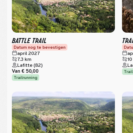
BATTLE TRAIL
TRA
Datum nog te bevestigen
Datu
april 2027
ap
7.3 km
10
Lafitte (82)
La
Van
€ 50,00
Trai
Trailrunning