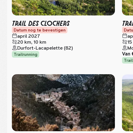
TRAIL DES CLOCHERS
TRA
Datum nog te bevestigen
Datu
april 2027
ap
20 km, 10 km
15
Durfort-Lacapelette (82)
Mo
Van
Trailrunning
Trai