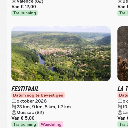
Valence (82)
Be
Van
€ 12,00
Van
Trailrunning
Trai
FESTITRAIL
LA 
Datum nog te bevestigen
Datu
oktober 2026
ok
23 km, 9 km, 5 km, 1.2 km
19
Moissac (82)
La
Van
€ 5,00
Van
Trailrunning
Wandeling
Trai