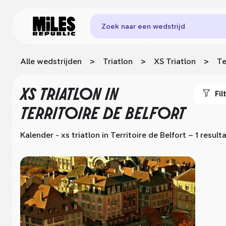
Zoek naar een wedstrijd
Alle wedstrijden
>
Triatlon
>
XS Triatlon
>
Te
XS TRIATLON
IN
Fil
TERRITOIRE DE BELFORT
Kalender - xs triatlon
in Territoire de Belfort
– 1 result