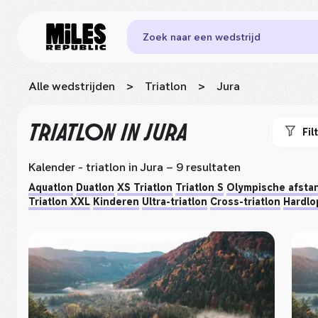
Zoek naar een wedstrijd
Alle wedstrijden
>
Triatlon
>
Jura
TRIATLON
IN JURA
Fil
Kalender - triatlon
in Jura
– 9 resultaten
Aquatlon
Duatlon
XS Triatlon
Triatlon S
Olympische afstan
Triatlon XXL
Kinderen
Ultra-triatlon
Cross-triatlon
Hardlo