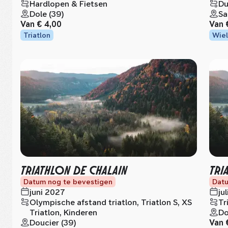
Hardlopen & Fietsen
Du
Dole (39)
Sa
Van
€ 4,00
Van
Triatlon
Wiel
TRIATHLON DE CHALAIN
TRI
Datum nog te bevestigen
Datu
juni 2027
ju
Olympische afstand triatlon, Triatlon S, XS
Tr
Triatlon, Kinderen
Do
Doucier (39)
Van