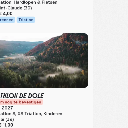
atlon, Hardlopen & Fietsen
int-Claude (39)
€ 4,00
rennen
Triatlon
ATHLON DE DOLE
m nog te bevestigen
li 2027
iatlon S, XS Triatlon, Kinderen
le (39)
€ 11,00