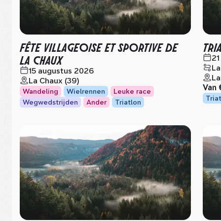
FÊTE VILLAGEOISE ET SPORTIVE DE
TRI
LA CHAUX
21
La
15 augustus 2026
La
La Chaux (39)
Van
Wandeling
Wielrennen
Leuke race
Tria
Wegwedstrijden
Ander
Triatlon