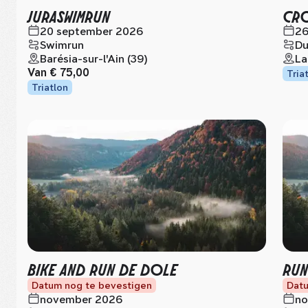
JURASWIMRUN
CRO
20 september 2026
26
Swimrun
Du
Barésia-sur-l'Ain (39)
La
Van
€ 75,00
Tria
Triatlon
BIKE AND RUN DE DOLE
RUN
Datum nog te bevestigen
Datu
november 2026
no