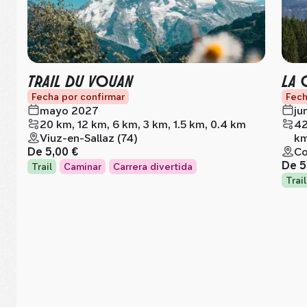
TRAIL DU VOUAN
LA 
Fecha por confirmar
Fech
mayo 2027
ju
20 km, 12 km, 6 km, 3 km, 1.5 km, 0.4 km
42
Viuz-en-Sallaz (74)
km
De
5,00 €
Co
De
5
Trail
Caminar
Carrera divertida
Trail