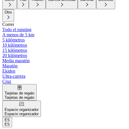
Otro
Correr
Todo el running
A menos de 5 km
5 kilómetros
10 kilómetros
15 kilómetros
20 kilómetros
Media maratón
Maratón
Ekiden
Ultra-carrera
Cruz
Tarjetas de regalo
Tarjetas de regalo
Espacio organizador
Espacio organizador
ES
ES