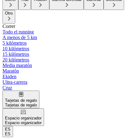
Otro
Correr
Todo el running
A menos de 5 km
5 kilómetros
10 kilómetros
15 kilómetros
20 kilómetros
Media maratón
Maratón
Ekiden
Ultra-carrera
Cruz
Tarjetas de regalo
Tarjetas de regalo
Espacio organizador
Espacio organizador
ES
ES