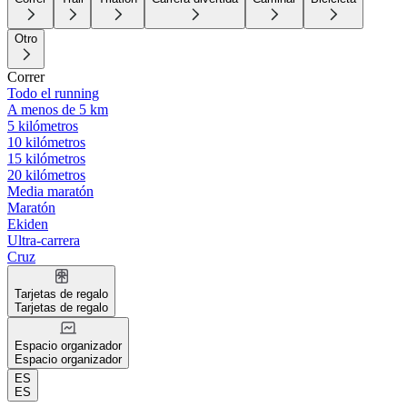
Otro
Correr
Todo el running
A menos de 5 km
5 kilómetros
10 kilómetros
15 kilómetros
20 kilómetros
Media maratón
Maratón
Ekiden
Ultra-carrera
Cruz
Tarjetas de regalo
Tarjetas de regalo
Espacio organizador
Espacio organizador
ES
ES