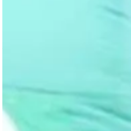
Lugar
Montfort-le-Gesnois
72 - Sarthe
Carreras
junio de 2027
Fecha por confirmar
Solo
6.6
km
11:00
Bicicleta
Ciclodeportivo