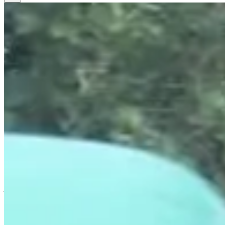
Todas las carreras
>
Bicicleta
>
Ciclodeportivo
>
6h Gravel Montgesnois
6h Gravel Montgesnoises
Fecha por confirmar
Guardar
Guardar
Compartir
Compartir
Ver todas las fotos
Ver todas las fotos
1 / 1
Acerca de
Carreras
Ubicación
Organizador
Cronometrador
jun
?
Fecha
Junio de 2027
Fecha por confirmar