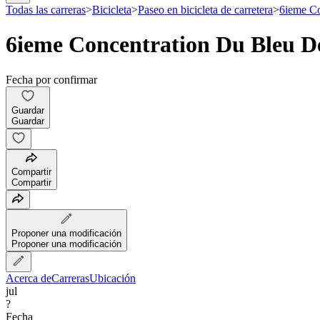
Todas las carreras
>
Bicicleta
>
Paseo en bicicleta de carretera
>
6ieme Co
6ieme Concentration Du Bleu De
Fecha por confirmar
Guardar
Guardar
Compartir
Compartir
Proponer una modificación
Proponer una modificación
Acerca de
Carreras
Ubicación
jul
?
Fecha