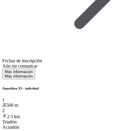
Fechas de inscripción
Aún sin comunicar
Más información
Más información
Aquathlon XS - individuel
1
500
m
2
2.5
km
Triatlón
Acuatlón