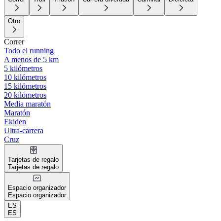
Otro
Correr
Todo el running
A menos de 5 km
5 kilómetros
10 kilómetros
15 kilómetros
20 kilómetros
Media maratón
Maratón
Ekiden
Ultra-carrera
Cruz
Tarjetas de regalo
Tarjetas de regalo
Espacio organizador
Espacio organizador
ES
ES