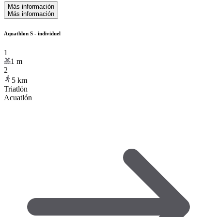
Más información
Más información
Aquathlon S - individuel
1
1
m
2
5
km
Triatlón
Acuatlón