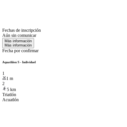
Fechas de inscripción
Aún sin comunicar
Más información
Más información
Fecha por confirmar
Aquathlon S - Individuel
1
1
m
2
5
km
Triatlón
Acuatlón