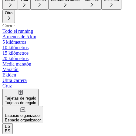
Otro
Correr
Todo el running
A menos de 5 km
5 kilómetros
10 kilómetros
15 kilómetros
20 kilómetros
Media maratón
Maratón
Ekiden
Ultra-carrera
Cruz
Tarjetas de regalo
Tarjetas de regalo
Espacio organizador
Espacio organizador
ES
ES