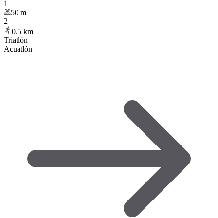
1
50
m
2
0.5
km
Triatlón
Acuatlón