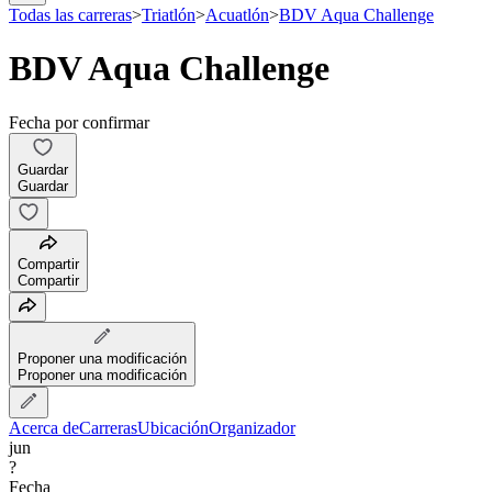
Todas las carreras
>
Triatlón
>
Acuatlón
>
BDV Aqua Challenge
BDV Aqua Challenge
Fecha por confirmar
Guardar
Guardar
Compartir
Compartir
Proponer una modificación
Proponer una modificación
Acerca de
Carreras
Ubicación
Organizador
jun
?
Fecha