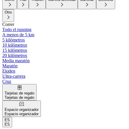
Otro
Correr
Todo el running
A menos de 5 km
5 kilómetros
10 kilómetros
15 kilómetros
20 kilómetros
Media maratón
Maratón
Ekiden
Ultra-carrera
Cruz
Tarjetas de regalo
Tarjetas de regalo
Espacio organizador
Espacio organizador
ES
ES