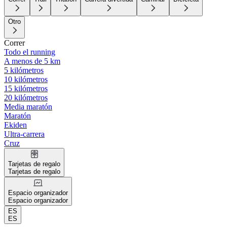
Otro
Correr
Todo el running
A menos de 5 km
5 kilómetros
10 kilómetros
15 kilómetros
20 kilómetros
Media maratón
Maratón
Ekiden
Ultra-carrera
Cruz
Tarjetas de regalo
Tarjetas de regalo
Espacio organizador
Espacio organizador
ES
ES