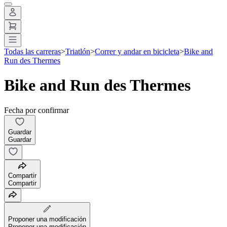
Todas las carreras
>
Triatlón
>
Correr y andar en bicicleta
>
Bike and
Run des Thermes
Bike and Run des Thermes
Fecha por confirmar
Guardar
Guardar
Compartir
Compartir
Proponer una modificación
Proponer una modificación