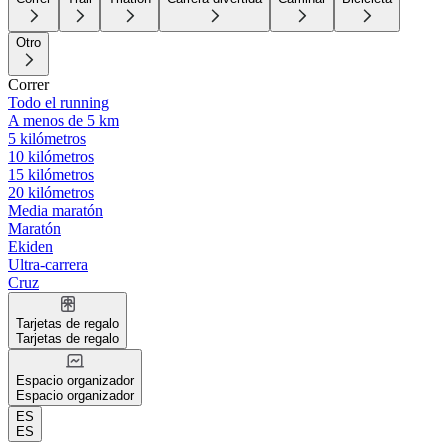
Otro
Correr
Todo el running
A menos de 5 km
5 kilómetros
10 kilómetros
15 kilómetros
20 kilómetros
Media maratón
Maratón
Ekiden
Ultra-carrera
Cruz
Tarjetas de regalo
Tarjetas de regalo
Espacio organizador
Espacio organizador
ES
ES