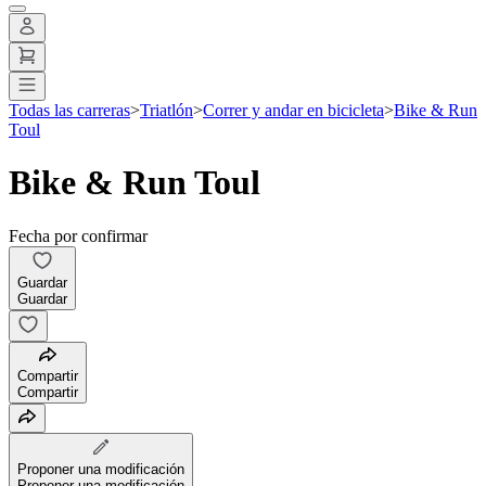
Todas las carreras
>
Triatlón
>
Correr y andar en bicicleta
>
Bike & Run
Toul
Bike & Run Toul
Fecha por confirmar
Guardar
Guardar
Compartir
Compartir
Proponer una modificación
Proponer una modificación