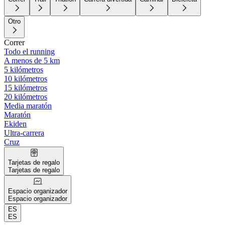
Otro
Correr
Todo el running
A menos de 5 km
5 kilómetros
10 kilómetros
15 kilómetros
20 kilómetros
Media maratón
Maratón
Ekiden
Ultra-carrera
Cruz
Tarjetas de regalo
Tarjetas de regalo
Espacio organizador
Espacio organizador
ES
ES