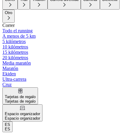
Otro
Correr
Todo el running
A menos de 5 km
5 kilómetros
10 kilómetros
15 kilómetros
20 kilómetros
Media maratón
Maratón
Ekiden
Ultra-carrera
Cruz
Tarjetas de regalo
Tarjetas de regalo
Espacio organizador
Espacio organizador
ES
ES