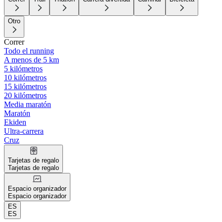
Otro
Correr
Todo el running
A menos de 5 km
5 kilómetros
10 kilómetros
15 kilómetros
20 kilómetros
Media maratón
Maratón
Ekiden
Ultra-carrera
Cruz
Tarjetas de regalo
Tarjetas de regalo
Espacio organizador
Espacio organizador
ES
ES