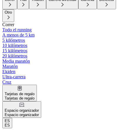
Otro
Correr
Todo el running
A menos de 5 km
5 kilómetros
10 kilómetros
15 kilómetros
20 kilómetros
Media maratón
Maratón
Ekiden
Ultra-carrera
Cruz
Tarjetas de regalo
Tarjetas de regalo
Espacio organizador
Espacio organizador
ES
ES