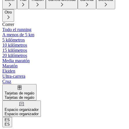
Otro
Correr
Todo el running
A menos de 5 km
5 kilómetros
10 kilómetros
15 kilómetros
20 kilómetros
Media maratón
Maratón
Ekiden
Ultra-carrera
Cruz
Tarjetas de regalo
Tarjetas de regalo
Espacio organizador
Espacio organizador
ES
ES