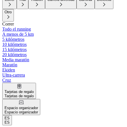
Otro
Correr
Todo el running
A menos de 5 km
5 kilómetros
10 kilómetros
15 kilómetros
20 kilómetros
Media maratón
Maratón
Ekiden
Ultra-carrera
Cruz
Tarjetas de regalo
Tarjetas de regalo
Espacio organizador
Espacio organizador
ES
ES