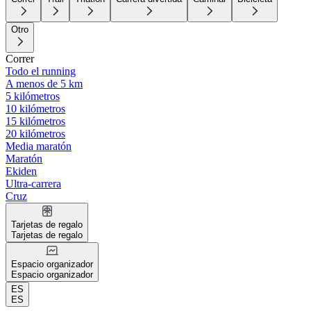
Otro
Correr
Todo el running
A menos de 5 km
5 kilómetros
10 kilómetros
15 kilómetros
20 kilómetros
Media maratón
Maratón
Ekiden
Ultra-carrera
Cruz
Tarjetas de regalo
Tarjetas de regalo
Espacio organizador
Espacio organizador
ES
ES