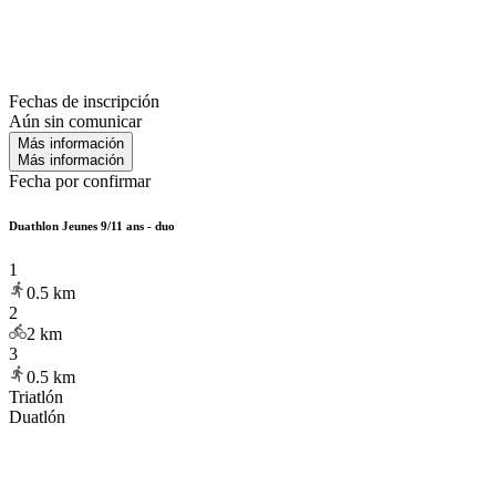
Fechas de inscripción
Aún sin comunicar
Más información
Más información
Fecha por confirmar
Duathlon Jeunes 9/11 ans - duo
1
0.5
km
2
2
km
3
0.5
km
Triatlón
Duatlón