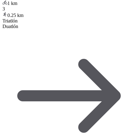
1
km
3
0.25
km
Triatlón
Duatlón