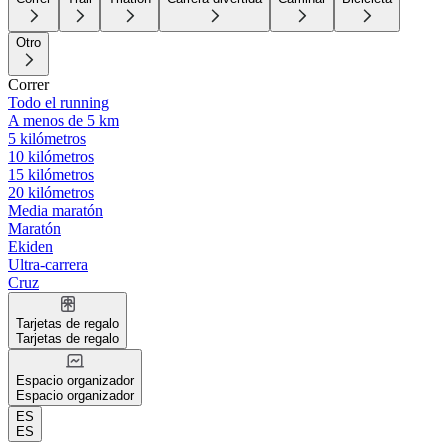
Otro
Correr
Todo el running
A menos de 5 km
5 kilómetros
10 kilómetros
15 kilómetros
20 kilómetros
Media maratón
Maratón
Ekiden
Ultra-carrera
Cruz
Tarjetas de regalo
Tarjetas de regalo
Espacio organizador
Espacio organizador
ES
ES