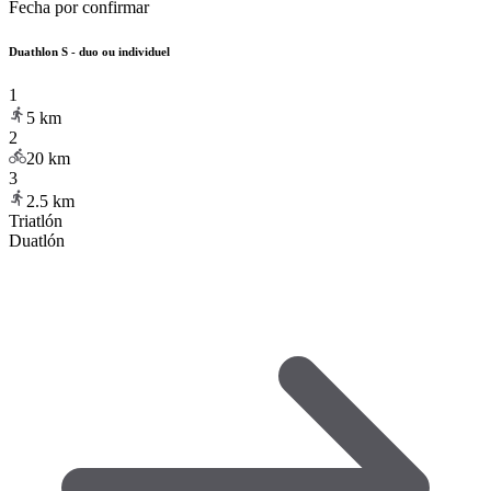
Fecha por confirmar
Duathlon S - duo ou individuel
1
5
km
2
20
km
3
2.5
km
Triatlón
Duatlón