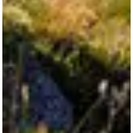
Fechas de inscripción
Aún sin comunicar
Más información
Más información
Fecha por confirmar
VTT - Enduro Series Coupe de France Enduro - Valmeinier - non licencié FFC
08:00
Bicicleta
Bicicleta de montaña enduro