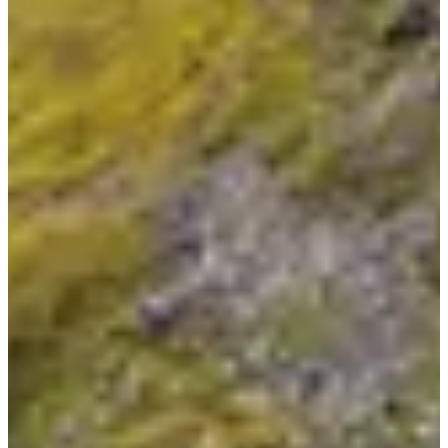
Fechas de inscripción
Aún sin comunicar
Más información
Más información
Fecha por confirmar
VTTAE - Enduro Series Coupe de France Enduro - Valmeinier - licencié FFC