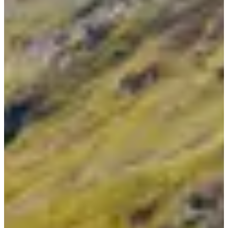
Para cualquier pregunta sobre las inscripciones:
inscriptions@enduroseries.fr
Carreras
agosto de 2027
Fecha por confirmar
VTT - Enduro Series Coupe de France Enduro - Valmeinier - licencié FFC
08:00
Bicicleta
Bicicleta de montaña enduro