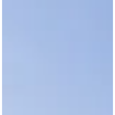
Ver todas las fotos
Ver todas las fotos
1 / 6
Acerca de
Carreras
Ubicación
Organizador
ago
?
Fecha
Agosto de 2027
Fecha por confirmar
Lugar
Valmeinier
73 - Savoie
MTB Events, organizador de las Enduro Series - Coupe de France
Enduro VTT y VTTAE: aquí tienes información antes de inscribirte
a las pruebas del circuito 2026.
Programa provisional de las pruebas VTT y VTTAE
- viernes entre 18:30 y 21:30: recogida de dorsales - no hay recogida
el sábado