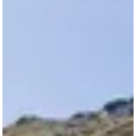
- sábado: día 1 de carrera - reconocimientos y especiales
cronometradas
- domingo: día 2 de carrera - reconocimientos y especiales
cronometradas
Inscripciones VTT y VTTAE
- licenciados FFC: apertura el 19 de febrero a las 12h
- no licenciados FFC: apertura el 5 de marzo a las 12h
Programa Enduro Series - Coupe de France Enduro VTT 2026
#1 - 11 y 12 de julio en Isola
#2 - 25 y 26 de julio en Méribel
#3 - 1 y 2 de agosto en Valmeinier
#4 – 19 y 20 de septiembre en Luchon