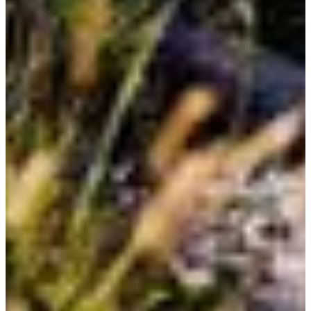
Fechas de inscripción
Aún sin comunicar
Más información
Más información
Fecha por confirmar
VTTAE - Enduro Series Coupe de France Enduro - Valmeinier - non licencié FFC
08:00
Bicicleta