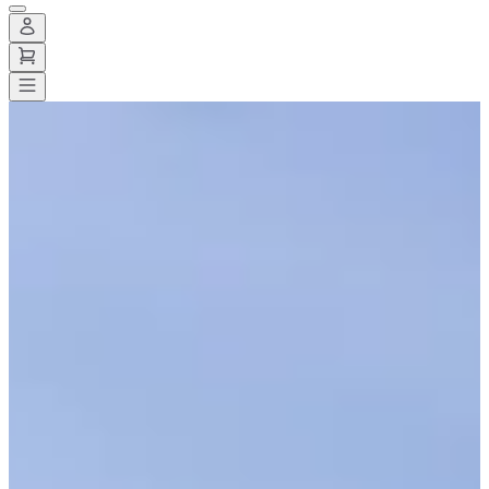
Todas las carreras
>
Bicicleta
>
Bicicleta de montaña enduro
>
Enduro
Series - Coupe de France Enduro VTT & VTTAE - Valmeinier
Enduro Series - Coupe de
France Enduro VTT & VTTAE
- Valmeinier
Fecha por confirmar
Guardar
Guardar
Compartir
Compartir