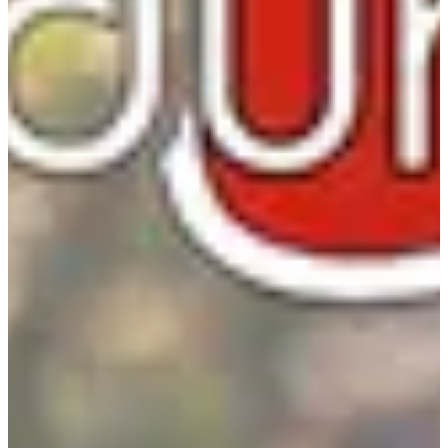
MTB Events
Ver el sitio web
Ver cuenta de Instagram
Ver la
página de Facebook
Elige una carrera
VTT - Enduro Series Coupe de France Enduro - Valmeinier -
licencié FFC
Fecha por confirmar
Más información
Más información
VTTAE - Enduro Series Coupe de France Enduro - Valmeinier -
licencié FFC
Fecha por confirmar
Más información
Más información
VTT - Enduro Series Coupe de France Enduro - Valmeinier - non
licencié FFC
Fecha por confirmar
Más información
Más información
VTTAE - Enduro Series Coupe de France Enduro - Valmeinier -
non licencié FFC
Fecha por confirmar