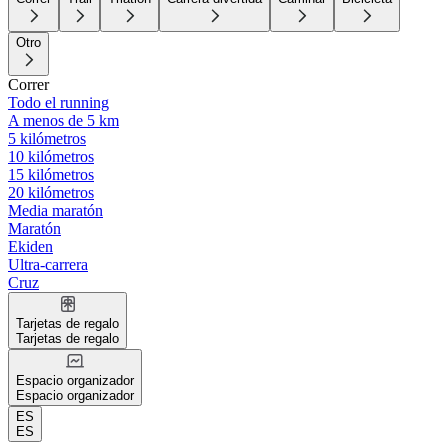
Otro
Correr
Todo el running
A menos de 5 km
5 kilómetros
10 kilómetros
15 kilómetros
20 kilómetros
Media maratón
Maratón
Ekiden
Ultra-carrera
Cruz
Tarjetas de regalo
Tarjetas de regalo
Espacio organizador
Espacio organizador
ES
ES