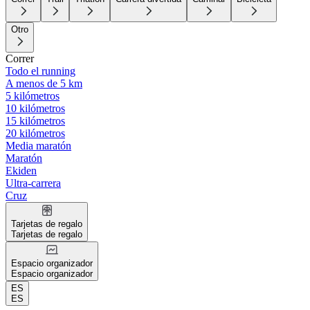
Otro
Correr
Todo el running
A menos de 5 km
5 kilómetros
10 kilómetros
15 kilómetros
20 kilómetros
Media maratón
Maratón
Ekiden
Ultra-carrera
Cruz
Tarjetas de regalo
Tarjetas de regalo
Espacio organizador
Espacio organizador
ES
ES