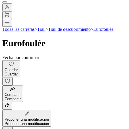
Todas las carreras
>
Trail
>
Trail de descubrimiento
>
Eurofoulée
Eurofoulée
Fecha por confirmar
Guardar
Guardar
Compartir
Compartir
Proponer una modificación
Proponer una modificación