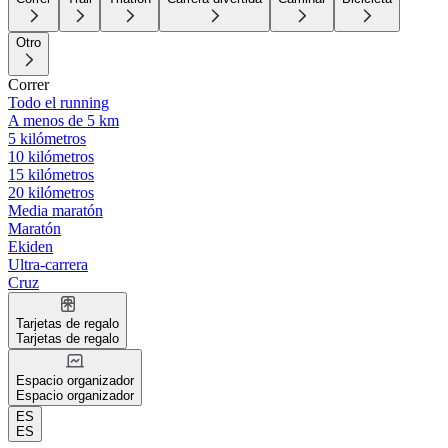
Otro
Correr
Todo el running
A menos de 5 km
5 kilómetros
10 kilómetros
15 kilómetros
20 kilómetros
Media maratón
Maratón
Ekiden
Ultra-carrera
Cruz
Tarjetas de regalo
Tarjetas de regalo
Espacio organizador
Espacio organizador
ES
ES