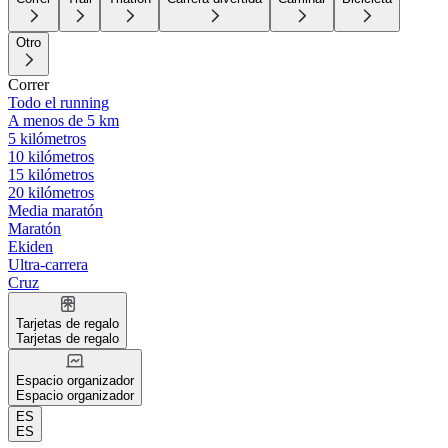
Otro
Correr
Todo el running
A menos de 5 km
5 kilómetros
10 kilómetros
15 kilómetros
20 kilómetros
Media maratón
Maratón
Ekiden
Ultra-carrera
Cruz
Tarjetas de regalo
Tarjetas de regalo
Espacio organizador
Espacio organizador
ES
ES