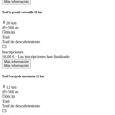
Más información
Trail la grande vatrouille 20 km
20
km
+560
m
09:00
Trail
Trail de descubrimiento
Inscripciones
18,00 €
·
Las inscripciones han finalizado
Más información
Más información
Trail l'escapade marzinoise 12 km
12
km
+560
m
09:30
Trail
Trail de descubrimiento