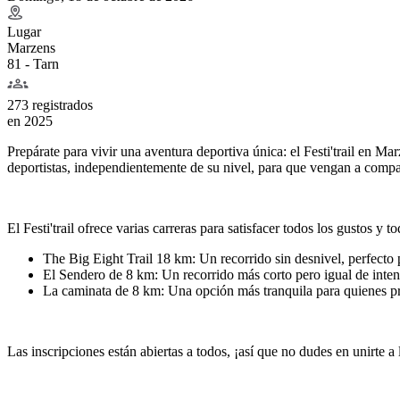
Lugar
Marzens
81 - Tarn
273 registrados
en
2025
Prepárate para vivir una aventura deportiva única: el Festi'trail en M
deportistas, independientemente de su nivel, para que vengan a compa
El Festi'trail ofrece varias carreras para satisfacer todos los gustos y to
The Big Eight Trail 18 km: Un recorrido sin desnivel, perfecto 
El Sendero de 8 km: Un recorrido más corto pero igual de inten
La caminata de 8 km: Una opción más tranquila para quienes pref
Las inscripciones están abiertas a todos, ¡así que no dudes en unirte a 