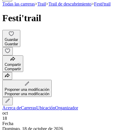
Todas las carreras
>
Trail
>
Trail de descubrimiento
>
Festi'trail
Festi'trail
Guardar
Guardar
Compartir
Compartir
Proponer una modificación
Proponer una modificación
Acerca de
Carreras
Ubicación
Organizador
oct
18
Fecha
Domingo, 18 de octubre de 2026