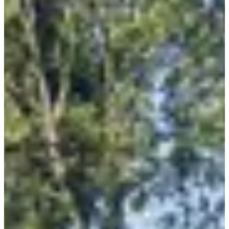
incluso soportes de reparación para tu bici.
• Un sorteo con increíbles premios para ganar. ¡Quizás esta vez la
suerte te sonría!
• Y para terminar bien el día, un concierto de rock a las 18 horas.
Porque ¿qué mejor que un buen sonido para celebrar tu día sobre
dos ruedas?
Los recorridos:
•
31,7 km
: Salida libre entre las 13:30 y las 14:00 horas: ¡perfecto
para un paseo tranquilo, pero divertido!
•
61,2 km
: Salida libre entre las 13:00 y las 14:00 horas: un poco
más desafiante, pero con algunos paisajes locos para motivarte.
•
81,4 km
: Salida libre entre las 12:30 y las 13:30 horas: ¡para los
más atrevidos, es un desafío que vale la pena!
Descubre los recorridos en [haciendo clic aquí](The roads are
accessed via this link: