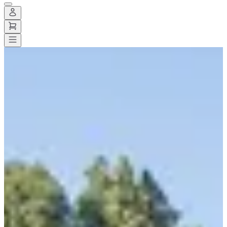
Todas las carreras
>
Bicicleta
>
Turismo en bicicleta
>
Fête du vélo en 7
vallées
Fête du vélo en 7 vallées
Fecha por confirmar
Guardar
Guardar
Compartir
Compartir
Ver todas las fotos
Ver todas las fotos
1 / 5