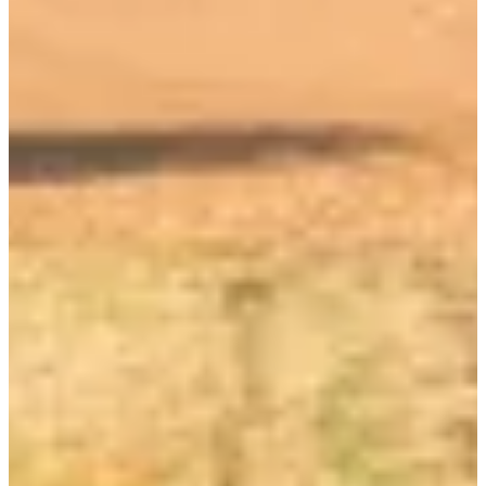
Fechas de inscripción
Aún sin comunicar
Fecha por confirmar
Parcours 61,2km
61
km
13:00
Bicicleta
Turismo en bicicleta