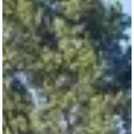
Acerca de
Carreras
Ubicación
Organizador
may
?
Fecha
Mayo de 2027
Fecha por confirmar
Lugar
Beaurainville
62 - Pas-de-Calais
La cita ineludible del festival ciclista de los 7 Vallées te espera con
una buena dosis de diversión, descubrimientos y, por supuesto, un
poco de ciclismo para animarlo todo.
Lo que te espera en el lugar:
• Tres recorridos de cicloturismo en carretera que te harán recorrer
los lugares donde pasa el Tour de Francia este verano. Sí, has oído
bien, circulas por las mismas carreteras que los profesionales.
• Un pueblo animado a partir de las 13:00 horas con puestos de
socios locales, cerveza local (para consumir con moderación, ¿eh?) e