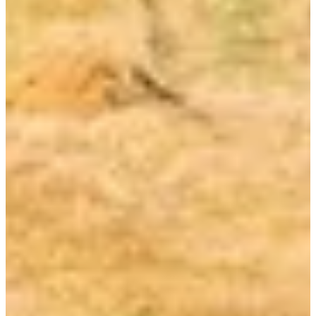
Fechas de inscripción
Aún sin comunicar
Fecha por confirmar
Parcours 31,7km
31
km
13:30
Bicicleta