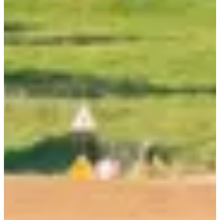
80
km
12:30
Bicicleta
Turismo en bicicleta