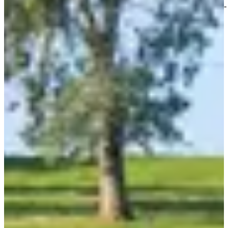
https://drive.google.com/file/d/14Reg6vZGfXPjiN1aTYHx_yCM68-
Zjmbo/view?usp=share_link). 👈
Los puntos + del evento:
• Una animación de BMX y home trainer conectado para descubrir
nuevas sensaciones gracias a la Federación Regional de Ciclismo.
• Y si vienes con tus pequeños, una búsqueda del tesoro en familia
en Beaurainville. Porque sí, ¡hasta los más pequeños pueden
participar en la fiesta!
• Se proporcionarán refrescos durante la caminata y al final, para
que no mueras de hambre después de cruzar la línea de meta.
Carreras
mayo de 2027
Fecha por confirmar
Parcours 81,4km