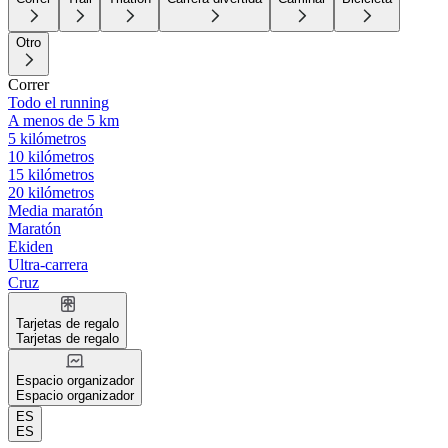
Otro
Correr
Todo el running
A menos de 5 km
5 kilómetros
10 kilómetros
15 kilómetros
20 kilómetros
Media maratón
Maratón
Ekiden
Ultra-carrera
Cruz
Tarjetas de regalo
Tarjetas de regalo
Espacio organizador
Espacio organizador
ES
ES