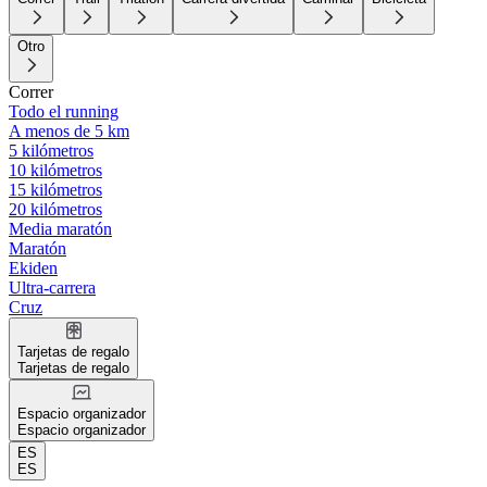
Otro
Correr
Todo el running
A menos de 5 km
5 kilómetros
10 kilómetros
15 kilómetros
20 kilómetros
Media maratón
Maratón
Ekiden
Ultra-carrera
Cruz
Tarjetas de regalo
Tarjetas de regalo
Espacio organizador
Espacio organizador
ES
ES