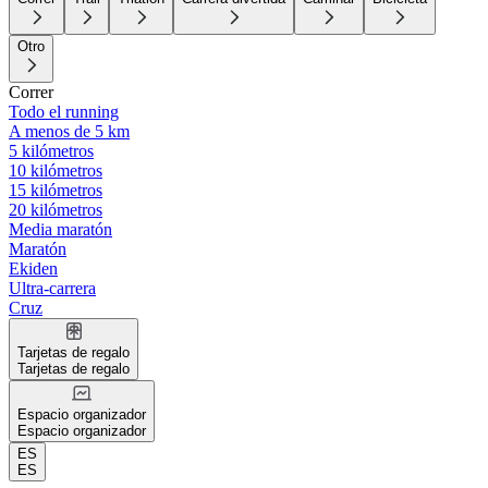
Otro
Correr
Todo el running
A menos de 5 km
5 kilómetros
10 kilómetros
15 kilómetros
20 kilómetros
Media maratón
Maratón
Ekiden
Ultra-carrera
Cruz
Tarjetas de regalo
Tarjetas de regalo
Espacio organizador
Espacio organizador
ES
ES