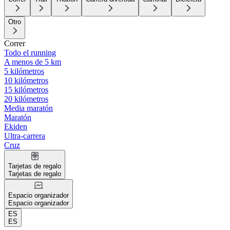
Otro
Correr
Todo el running
A menos de 5 km
5 kilómetros
10 kilómetros
15 kilómetros
20 kilómetros
Media maratón
Maratón
Ekiden
Ultra-carrera
Cruz
Tarjetas de regalo
Tarjetas de regalo
Espacio organizador
Espacio organizador
ES
ES