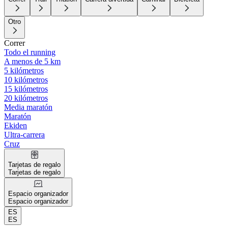
Otro
Correr
Todo el running
A menos de 5 km
5 kilómetros
10 kilómetros
15 kilómetros
20 kilómetros
Media maratón
Maratón
Ekiden
Ultra-carrera
Cruz
Tarjetas de regalo
Tarjetas de regalo
Espacio organizador
Espacio organizador
ES
ES