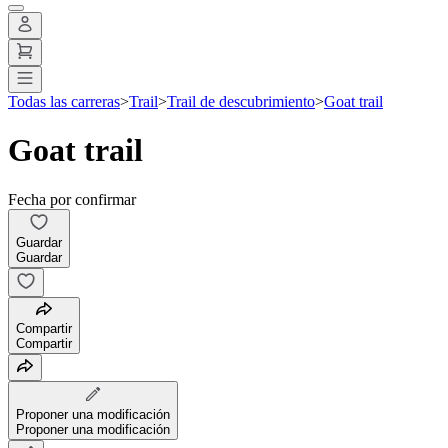
Todas las carreras
>
Trail
>
Trail de descubrimiento
>
Goat trail
Goat trail
Fecha por confirmar
Guardar
Guardar
Compartir
Compartir
Proponer una modificación
Proponer una modificación