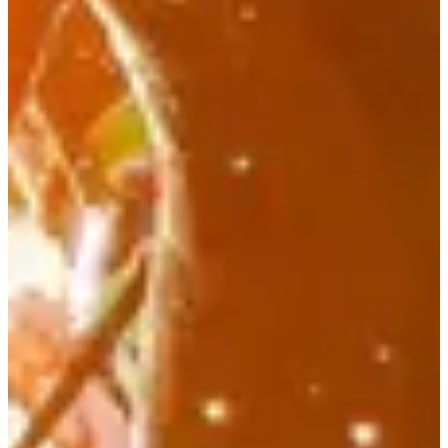
21.25
km
08:00
Triatlón
Triatlón XXL
Inscripciones
229,00 €
Registro
Registro
Triathlon Semi- ICAN Licenciés Triathlon
1
1900
m
2
81.8
km
3
21.25
km
08:00
Triatlón
Triatlón XXL
Inscripciones
229,00 €