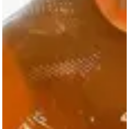
1
3800
m
2
182.8
km
3
42.25
km
08:00
Triatlón
Triatlón XXL
Inscripciones
449,00 €
Registro
Registro
Triathlon Semi- ICAN
1
1900
m
2
81.8
km
3