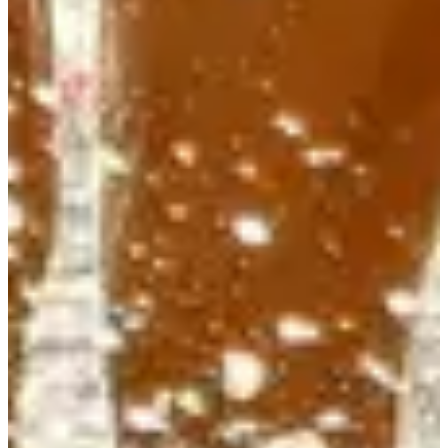
2
41.3
km
3
7.25
km
08:00
Triatlón
Triatlón XS
Inscripciones
75,00 €
·
Las inscripciones han finalizado
Cerrado
Cerrado
Aquathlon Longue Distance
1
3800
m
2
182.8
km
08:00
Triatlón
Acuatlón