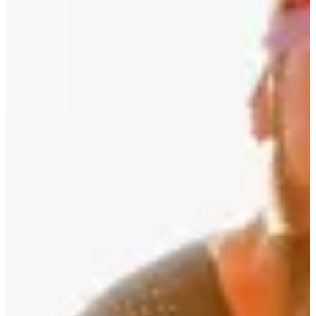
Carreras
sáb, 17 de octubre de 2026
Triathlon ICAN complet
1
3800
m
2
182.8
km
3
42.25
km
08:00
Triatlón
Triatlón XXL
Inscripciones
449,00 €
Registro
Registro
Triathlon ICAN complet licenciés Triathlon