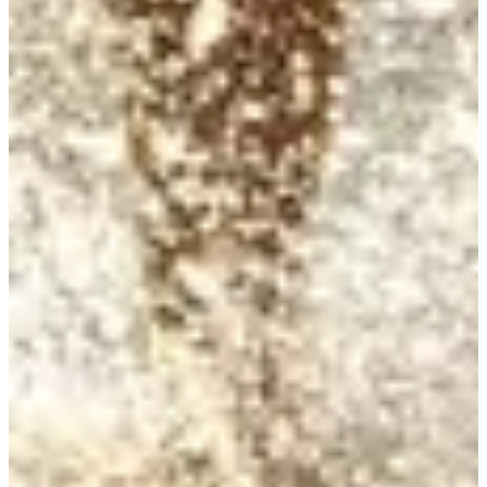
2
81.8
km
08:00
Triatlón
Acuatlón
Inscripciones
139,00 €
Registro
Registro
Aquathlon Moyenne Distance Licenciés Triathlon
1
1900
m
2
81.8
km
08:00
Triatlón
Acuatlón
Inscripciones
139,00 €