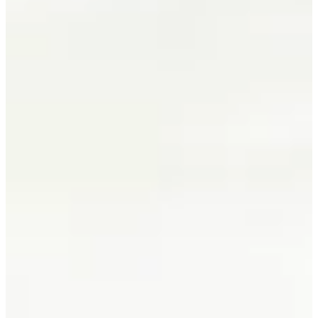
17
Fecha
Sábado, 17 de octubre de 2026
Lugar
Gandie
España
Inscripciones
Apertura el 20 de noviembre de 2025
a 17:00
Cierre el 28 de septiembre de 2026
a 23:59
¿Listo para ponerte el traje de triatlón?
Es hora de darlo todo. Bienvenidos a Gandía, en la costa valenciana,
para el Triatlón ICAN: este evento español es un festín para la vista,
el esfuerzo... y la satisfacción.