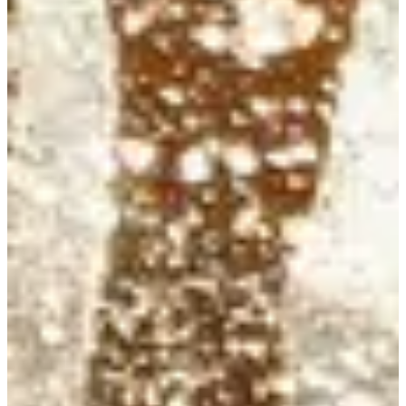
Inscripciones
229,00 €
Registro
Registro
Aquathlon Longue Distance Licenciés Triathlon
1
3800
m
2
182.8
km
08:00
Triatlón
Acuatlón
Inscripciones
229,00 €
Registro
Registro
Aquathlon Moyenne Distance
1
1900
m