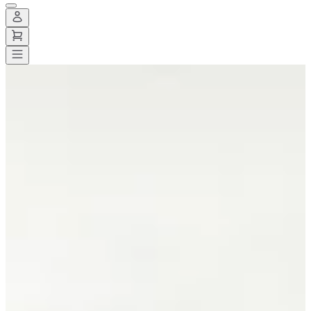
Todas las carreras
>
Triatlón
>
Triatlón XXL
>
Ican Triathlon
Ican Triathlon
Guardar
Guardar
Compartir
Compartir
Ver todas las fotos
Ver todas las fotos
1 / 6
Acerca de
Carreras
Ubicación
Organizador
oct