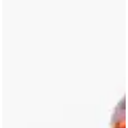
Todo empieza y termina en la Playa de Gandía. Allí es donde te
sumerges, cambias de disciplina y te esfuerzas al máximo hasta la
meta. Para la natación, rodeas el puerto en sentido contrario a las
agujas del reloj, flotando. Sin olas, sin excusas. Después, a por los
kilómetros de ciclismo: presta atención a las zonas señalizadas; hay
curvas técnicas y asfalto exigente. Finalmente, la carrera a pie es
para disfrutar (o aguantar) con varias vueltas y avituallamientos
numerados para mantener el ritmo.
En Full, es el campeonato regional de larga distancia. En Half,
competirás en 1,9 / 81,8 / 21,25 km, muy intenso y desafiante.
¿Prefieres saltarte la CAP? Los formatos de Aquabike (MD y LD)
están hechos para ti. Y si quieres probarlo sin agotarte, el formato
corto (1,5 / 41,3 / 7,25 km) te vendrá de maravilla. ¡Cuidado, las
plazas son limitadas!
3 (muy) buenas razones para participar:
Participar en un triatlón en España significa cumplir con todos
los requisitos: sol, esfuerzo y ambiente mediterráneo.
Es un auténtico campeonato regional: aquí, vienes a rendir.
Terminar el ICAN se te queda grabado en las piernas. Y en la
mente, mucho después de cruzar la meta.