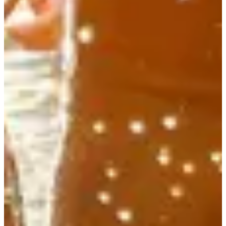
Registro
Registro
Triathlon courte distance
1
1500
m
2
41.3
km
3
7.25
km
08:00
Triatlón
Triatlón XS
Inscripciones
75,00 €
·
Las inscripciones han finalizado
Cerrado
Cerrado
Triathlon courte distance Licenciés Triathlon
1
1500
m