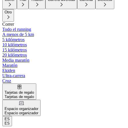
Otro
Correr
Todo el running
A menos de 5 km
5 kilómetros
10 kilómetros
15 kilómetros
20 kilómetros
Media maratón
Maratón
Ekiden
Ultra-carrera
Cruz
Tarjetas de regalo
Tarjetas de regalo
Espacio organizador
Espacio organizador
ES
ES