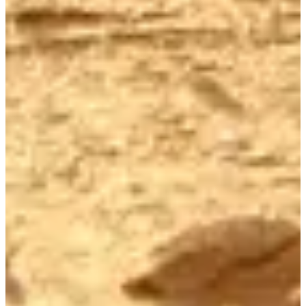
Registro
Triathlon courte distance
75,00 €
Cerrado
Cerrado
Triathlon courte distance Licenciés Triathlon
75,00 €
Cerrado
Cerrado
Aquathlon Longue Distance
Inscripciones abiertas
229,00 €
Registro
Registro
Aquathlon Longue Distance Licenciés Triathlon
Inscripciones
abiertas
229,00 €
Registro
Registro
Aquathlon Moyenne Distance
Inscripciones abiertas
139,00 €
Registro
Registro
Aquathlon Moyenne Distance Licenciés Triathlon
Inscripciones
abiertas
139,00 €