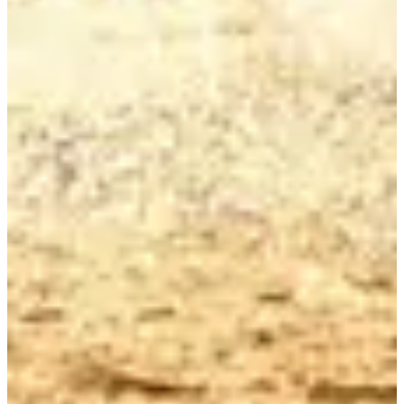
Ver el sitio web
Ver cuenta de Instagram
Ver la página de
Facebook
Elige una carrera
Triathlon ICAN complet
Inscripciones abiertas
449,00 €
Registro
Registro
Triathlon ICAN complet licenciés Triathlon
Inscripciones abiertas
449,00 €
Registro
Registro
Triathlon Semi- ICAN
Inscripciones abiertas
229,00 €
Registro
Registro
Triathlon Semi- ICAN Licenciés Triathlon
Inscripciones abiertas
229,00 €
Registro