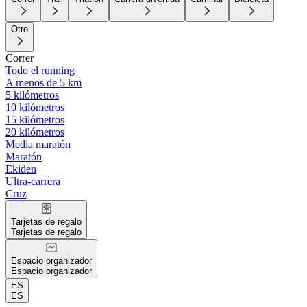
Otro
Correr
Todo el running
A menos de 5 km
5 kilómetros
10 kilómetros
15 kilómetros
20 kilómetros
Media maratón
Maratón
Ekiden
Ultra-carrera
Cruz
Tarjetas de regalo
Tarjetas de regalo
Espacio organizador
Espacio organizador
ES
ES