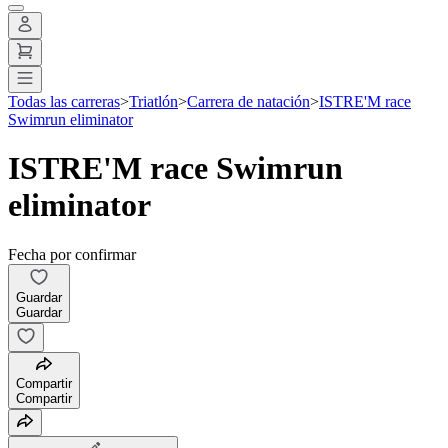
Todas las carreras
>
Triatlón
>
Carrera de natación
>
ISTRE'M race
Swimrun eliminator
ISTRE'M race Swimrun
eliminator
Fecha por confirmar
Guardar
Guardar
Compartir
Compartir