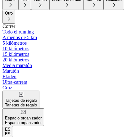
Otro
Correr
Todo el running
A menos de 5 km
5 kilómetros
10 kilómetros
15 kilómetros
20 kilómetros
Media maratón
Maratón
Ekiden
Ultra-carrera
Cruz
Tarjetas de regalo
Tarjetas de regalo
Espacio organizador
Espacio organizador
ES
ES