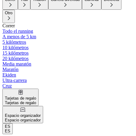
Otro
Correr
Todo el running
A menos de 5 km
5 kilómetros
10 kilómetros
15 kilómetros
20 kilómetros
Media maratón
Maratón
Ekiden
Ultra-carrera
Cruz
Tarjetas de regalo
Tarjetas de regalo
Espacio organizador
Espacio organizador
ES
ES