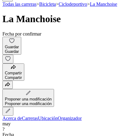
Todas las carreras
>
Bicicleta
>
Ciclodeportivo
>
La Manchoise
La Manchoise
Fecha por confirmar
Guardar
Guardar
Compartir
Compartir
Proponer una modificación
Proponer una modificación
Acerca de
Carreras
Ubicación
Organizador
may
?
Fecha