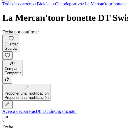
Todas las carreras
>
Bicicleta
>
Ciclodeportivo
>
La Mercan'tour bonette
La Mercan'tour bonette DT Swi
Fecha por confirmar
Guardar
Guardar
Compartir
Compartir
Proponer una modificación
Proponer una modificación
Acerca de
Carreras
Ubicación
Organizador
jun
?
Fecha