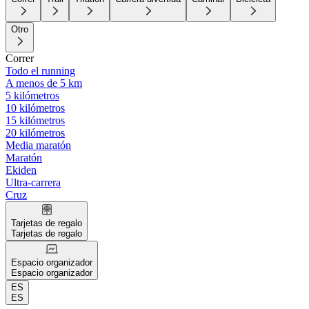
Otro
Correr
Todo el running
A menos de 5 km
5 kilómetros
10 kilómetros
15 kilómetros
20 kilómetros
Media maratón
Maratón
Ekiden
Ultra-carrera
Cruz
Tarjetas de regalo
Tarjetas de regalo
Espacio organizador
Espacio organizador
ES
ES