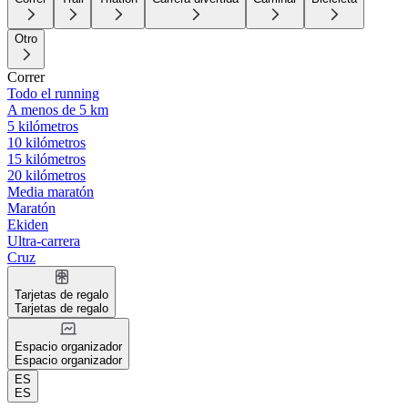
Otro
Correr
Todo el running
A menos de 5 km
5 kilómetros
10 kilómetros
15 kilómetros
20 kilómetros
Media maratón
Maratón
Ekiden
Ultra-carrera
Cruz
Tarjetas de regalo
Tarjetas de regalo
Espacio organizador
Espacio organizador
ES
ES