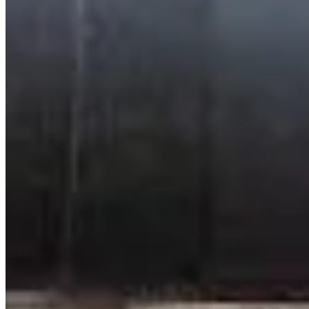
10
km
10:00
Correr
10 kilómetros