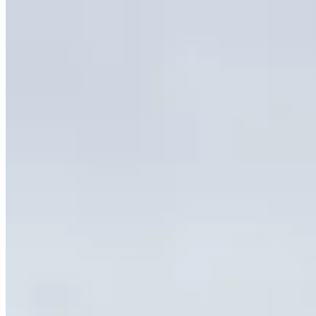
Lugar
Sceaux
92 - Hauts-de-Seine
La Carrera por ellos es la oportunidad perfecta para combinar deport
Lo que encontrará en el sitio:
• Carreras de 5 o 10 km, así como una marcha de 5 km, para todos los
• Refrigerios a mitad de los 10 km y al final de cada prueba.
• Un ambiente de locura con las animadoras (Cheers ESTP) y la asoci
• Stands de empresas asociadas que ofrecen prácticas y asesoramiento 
• Talleres interactivos dirigidos por socios deportivos, para enriquecer
• La Fondation du Souffle para dar a conocer la investigación sobre e
3 (muy) buenas razones para participar: