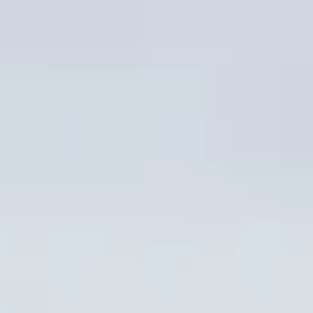
e, solidaridad y convivencia en el magnífico Domaine Départemental de
 niveles y deseos.
ación de rock (Zik ESTP), para darte un verdadero impulso.
profesional para avanzar en tu carrera.
 tu día con consejos prácticos.
nfermedades respiratorias y ofrecer exámenes gratuitos.