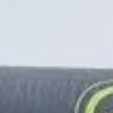
acción de apoyo a la investigación médica.
 energía contagiosa.