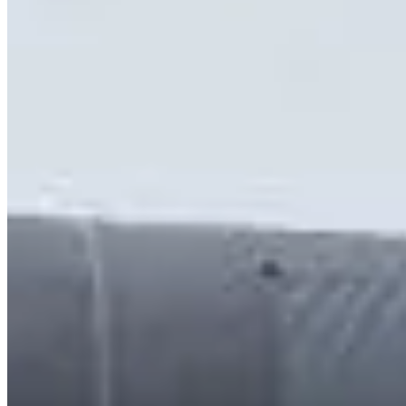
• Una jornada que combina deporte y solidaridad, con una verdadera 
• Animación en directo que te hará vivir el evento al máximo, con una
• Un magnífico marco para una carrera fuera de lo común.
Resultados:
•
2024
•
2025
Carreras
Todo
Running
Marche
marzo de 2027
Fecha por confirmar
Course - 10km