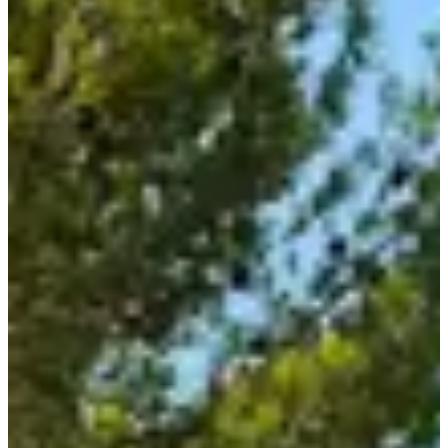
aprender a correr, es gratuita.
Carrera infantil de 1 km: Un poco más larga pero aún apta
para niños, también es gratuita.
Marcha nórdica: Una actividad suave y agradable para
disfrutar del paisaje.
Caminata de 6 km: Un hermoso paseo para los amantes de la
naturaleza, sin desnivel.
Además de estas diferentes carreras, el evento también ofrece
actividades complementarias para que tu experiencia sea aún más
memorable. No olvides consultar las instrucciones para los
participantes y el material obligatorio antes de registrarte.
Y si tienes tiempo, no dejes de visitar el faro de Leucate, un punto
de interés local que ofrece impresionantes vistas del mar
Mediterráneo. Entonces, ¿estás listo para aceptar el desafío y unirte a
la aventura de Boucles de Cezelly? ¡Esperamos verte!
Carreras