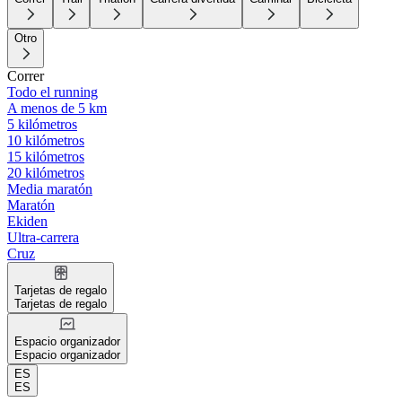
Otro
Correr
Todo el running
A menos de 5 km
5 kilómetros
10 kilómetros
15 kilómetros
20 kilómetros
Media maratón
Maratón
Ekiden
Ultra-carrera
Cruz
Tarjetas de regalo
Tarjetas de regalo
Espacio organizador
Espacio organizador
ES
ES