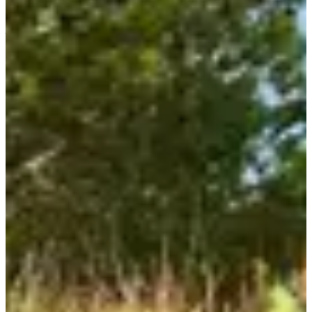
Todo
Trail
Marche
julio de 2027
Fecha por confirmar
Trail 10 km
10
km
+200
m
19:00
Trail
Trail de descubrimiento