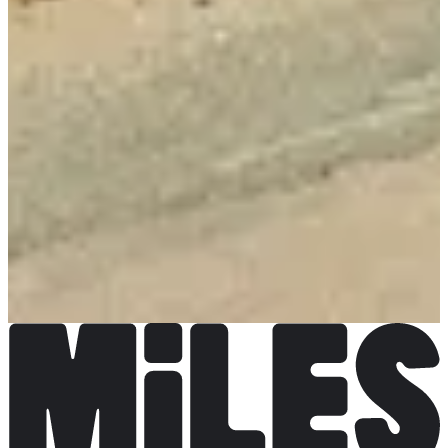
Fechas de inscripción
Aún sin comunicar
Más información
Más información
Organizador
L'enjambée Leucatoise
Ver la página de Facebook
Elige una carrera
Trail 10 km
Fecha por confirmar
Más información
Más información
Marche nordique 10 km
Fecha por confirmar
Más información
Más información