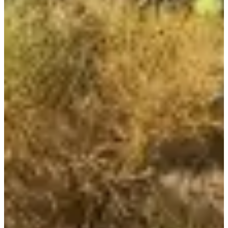
Fechas de inscripción
Aún sin comunicar
Más información
Más información
Fecha por confirmar
Marche nordique 10 km
10
km
19:05
Caminar