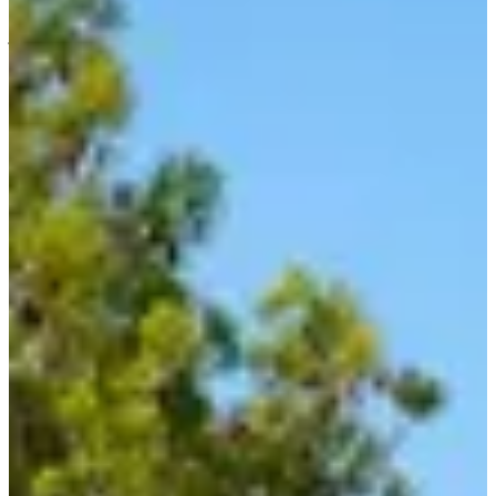
Acerca de
Carreras
Ubicación
Organizador
jul
?
Fecha
Julio de 2027
Fecha por confirmar
Lugar
Leucate
Aude
¡Prepárate para vivir una aventura deportiva inolvidable con “Les
Boucles de Cezelly”! Este evento tendrá lugar en Leucate, un
encantador pueblo situado en el departamento de Aude, en la región
de Occitania. Si eres un corredor experimentado, un caminante
entusiasta o un joven atleta en ciernes, hay una carrera para ti.
Aquí están las carreras disponibles:
El Trail de 10 km: Con un desnivel de 200 metros, es un
desafío perfecto para corredores que buscan superarse a sí
mismos. El dorsal cuesta 10€.
Carrera infantil 500m: Ideal para los pequeños que quieran