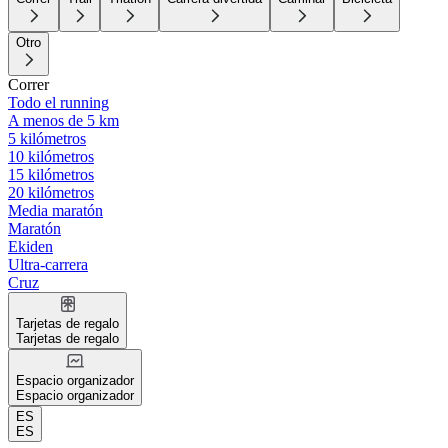
Otro
Correr
Todo el running
A menos de 5 km
5 kilómetros
10 kilómetros
15 kilómetros
20 kilómetros
Media maratón
Maratón
Ekiden
Ultra-carrera
Cruz
Tarjetas de regalo
Tarjetas de regalo
Espacio organizador
Espacio organizador
ES
ES